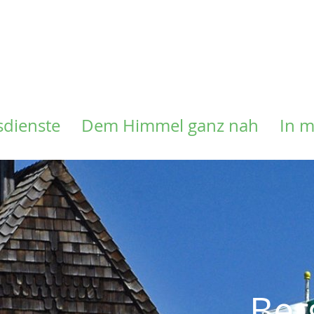
Direkt
zum
Inhalt
sdienste
Dem Himmel ganz nah
In 
Ber