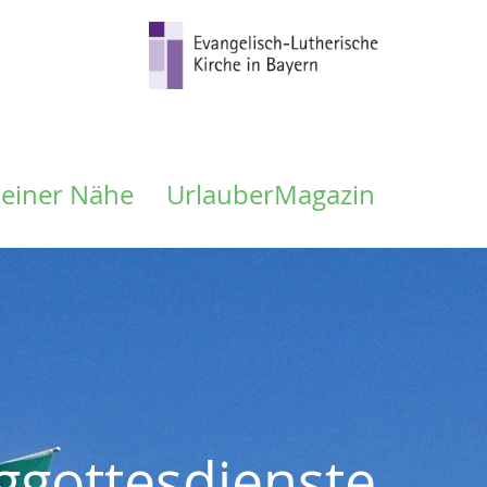
meiner Nähe
UrlauberMagazin
ggottesdienste