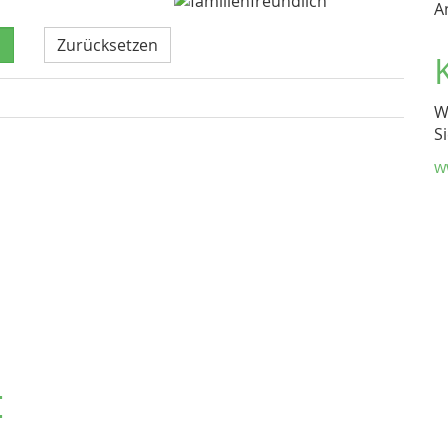
A
Zurücksetzen
W
S
w
t