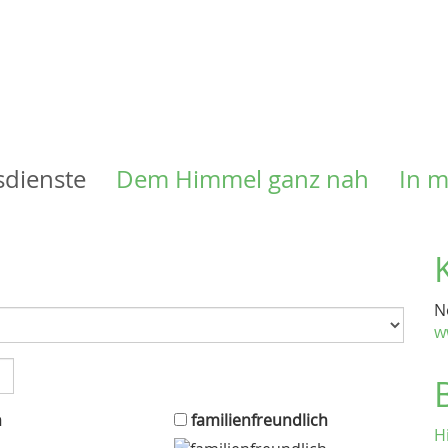
Direkt
zum
Inhalt
sdienste
Dem Himmel ganz nah
In 
N
w
n
familienfreundlich
H