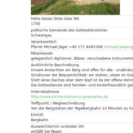
Höhe dieses Ortes über NN
1700
politische Gemeinde des Gottesdienstortes
Schwangau
Verantwortlich
Pfarrer Michael Jäger +49 171 8485398
michael.jaeger
Mitwirkende
gelegentlich Alphörner, Bläser, verschiedene Instrument
Ausführliche Beschreibung
Unsere Andachten am Berg sind offen für alle - unabhäng
Strukturen der Bequemlichkeit: wir stehen, sitzen im G
Statt eines Daches über dem Kopf ist da der offene Himm
Die Gottesdienste sind familien- und kinderfreundlich ges
Internetadresse
http://www.kirche-tourismus-grenzenlos.de
Treffpunkt / Wegbeschreibung
Von der Bergstation der Tegelbergbahn 10 Minuten zu F
Eintritt
Bergbahn
Ausweichtermin und/oder Ort
entfällt bei Regen